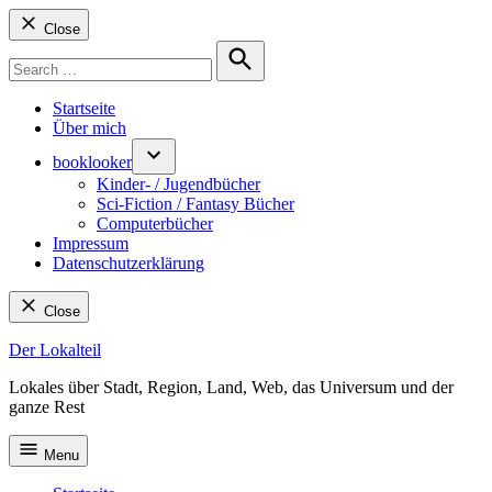
Close
Search
for:
Search
Startseite
Über mich
booklooker
Kinder- / Jugendbücher
Sci-Fiction / Fantasy Bücher
Computerbücher
Impressum
Datenschutzerklärung
Close
Skip
Der Lokalteil
to
Lokales über Stadt, Region, Land, Web, das Universum und der
content
ganze Rest
Menu