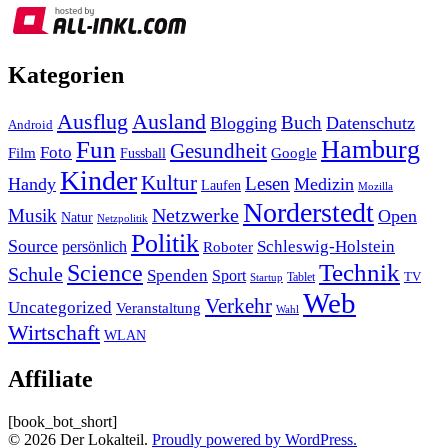
Kategorien
Ausland
Ausflug
Buch
Blogging
Datenschutz
Android
Hamburg
Fun
Gesundheit
Foto
Film
Google
Fussball
Kinder
Kultur
Lesen
Handy
Medizin
Laufen
Mozilla
Norderstedt
Musik
Netzwerke
Open
Natur
Netzpolitik
Politik
Source
Schleswig-Holstein
persönlich
Roboter
Technik
Science
Schule
Spenden
Sport
Tablet
TV
Startup
Web
Verkehr
Uncategorized
Veranstaltung
Wahl
Wirtschaft
WLAN
Affiliate
[book_bot_short]
© 2026 Der Lokalteil.
Proudly powered by WordPress.