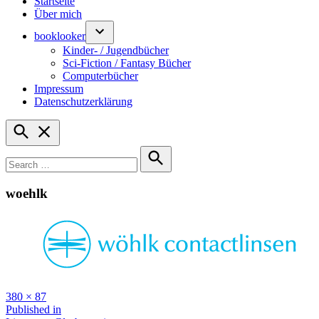
Startseite
Über mich
booklooker
Kinder- / Jugendbücher
Sci-Fiction / Fantasy Bücher
Computerbücher
Impressum
Datenschutzerklärung
Open
Search
Search
for:
Search
woehlk
Full
380 × 87
size
Beitragsnavigation
Published in