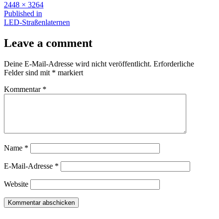
Full
2448 × 3264
size
Beitragsnavigation
Published in
LED-Straßenlaternen
Leave a comment
Deine E-Mail-Adresse wird nicht veröffentlicht.
Erforderliche
Felder sind mit
*
markiert
Kommentar
*
Name
*
E-Mail-Adresse
*
Website