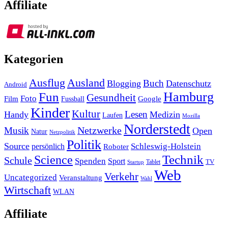
Affiliate
Kategorien
Ausland
Ausflug
Buch
Blogging
Datenschutz
Android
Hamburg
Fun
Gesundheit
Foto
Film
Google
Fussball
Kinder
Kultur
Lesen
Handy
Medizin
Laufen
Mozilla
Norderstedt
Musik
Netzwerke
Open
Natur
Netzpolitik
Politik
Source
Schleswig-Holstein
persönlich
Roboter
Technik
Science
Schule
Spenden
Sport
Tablet
TV
Startup
Web
Verkehr
Uncategorized
Veranstaltung
Wahl
Wirtschaft
WLAN
Affiliate