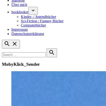
Startseite
Über mich
booklooker
Kinder- / Jugendbücher
Sci-Fiction / Fantasy Bücher
Computerbücher
Impressum
Datenschutzerklärung
Open
Search
Search
for:
Search
MobyKlick_Sender