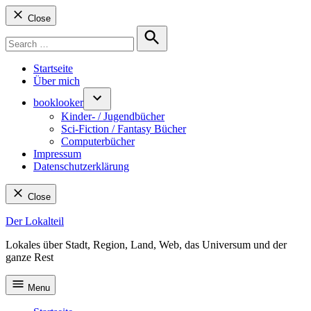
Close
Search
for:
Search
Startseite
Über mich
booklooker
Kinder- / Jugendbücher
Sci-Fiction / Fantasy Bücher
Computerbücher
Impressum
Datenschutzerklärung
Close
Skip
Der Lokalteil
to
Lokales über Stadt, Region, Land, Web, das Universum und der
content
ganze Rest
Menu