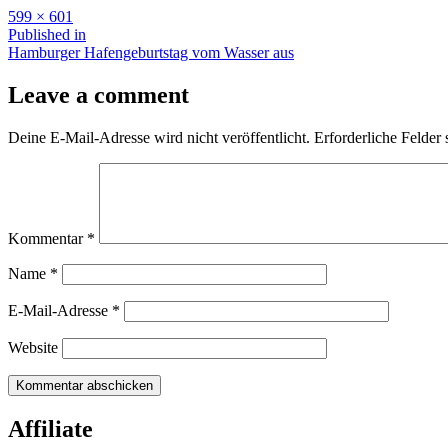
Full
599 × 601
size
Beitragsnavigation
Published in
Hamburger Hafengeburtstag vom Wasser aus
Leave a comment
Deine E-Mail-Adresse wird nicht veröffentlicht.
Erforderliche Felder 
Kommentar
*
Name
*
E-Mail-Adresse
*
Website
Affiliate