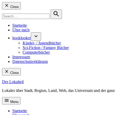
Close
Search
for:
Search
Startseite
Über mich
booklooker
Kinder- / Jugendbücher
Sci-Fiction / Fantasy Bücher
Computerbücher
Impressum
Datenschutzerklärung
Close
Skip
Der Lokalteil
to
Lokales über Stadt, Region, Land, Web, das Universum und der ganz
content
Menu
Startseite