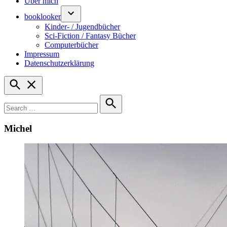
Über mich
booklooker
Kinder- / Jugendbücher
Sci-Fiction / Fantasy Bücher
Computerbücher
Impressum
Datenschutzerklärung
Open
Search
Search
for:
Search
Michel