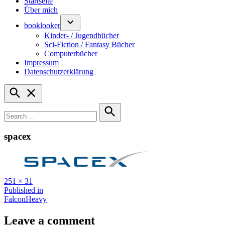
Startseite
Über mich
booklooker
Kinder- / Jugendbücher
Sci-Fiction / Fantasy Bücher
Computerbücher
Impressum
Datenschutzerklärung
Open
Search
Search
for:
Search
spacex
Full
251 × 31
size
Beitragsnavigation
Published in
FalconHeavy
Leave a comment