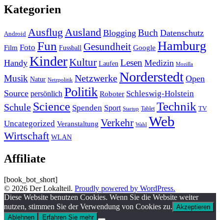
Kategorien
Ausland
Ausflug
Buch
Blogging
Datenschutz
Android
Hamburg
Fun
Gesundheit
Foto
Film
Google
Fussball
Kinder
Kultur
Lesen
Handy
Medizin
Laufen
Mozilla
Norderstedt
Musik
Netzwerke
Open
Natur
Netzpolitik
Politik
Source
Schleswig-Holstein
persönlich
Roboter
Technik
Science
Schule
Spenden
Sport
Tablet
TV
Startup
Web
Verkehr
Uncategorized
Veranstaltung
Wahl
Wirtschaft
WLAN
Affiliate
[book_bot_short]
© 2026 Der Lokalteil.
Proudly powered by WordPress.
Diese Website benutzen Cookies. Wenn Sie die Website weiter
nutzen, stimmen Sie der Verwendung von Cookies zu.
Akzeptieren
Ablehnen
Erfahren Sie mehr