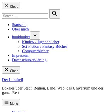
Close
Search
for:
Search
Startseite
Über mich
booklooker
Kinder- / Jugendbücher
Sci-Fiction / Fantasy Bücher
Computerbücher
Impressum
Datenschutzerklärung
Close
Skip
Der Lokalteil
to
Lokales über Stadt, Region, Land, Web, das Universum und der
content
ganze Rest
Menu