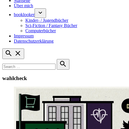
Startseite
Über mich
booklooker
Kinder- / Jugendbücher
Sci-Fiction / Fantasy Bücher
Computerbücher
Impressum
Datenschutzerklärung
Open
Search
Search
for:
Search
wahlcheck