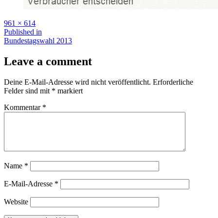
Full
961 × 614
size
Beitragsnavigation
Published in
Bundestagswahl 2013
Leave a comment
Deine E-Mail-Adresse wird nicht veröffentlicht.
Erforderliche
Felder sind mit
*
markiert
Kommentar
*
Name
*
E-Mail-Adresse
*
Website