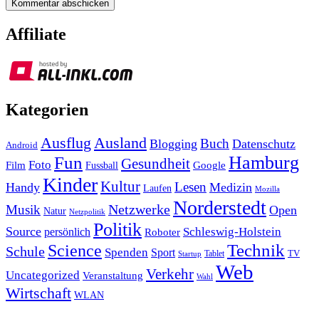
Affiliate
Kategorien
Ausland
Ausflug
Buch
Blogging
Datenschutz
Android
Hamburg
Fun
Gesundheit
Foto
Film
Google
Fussball
Kinder
Kultur
Lesen
Handy
Medizin
Laufen
Mozilla
Norderstedt
Musik
Netzwerke
Open
Natur
Netzpolitik
Politik
Source
Schleswig-Holstein
persönlich
Roboter
Technik
Science
Schule
Spenden
Sport
Tablet
TV
Startup
Web
Verkehr
Uncategorized
Veranstaltung
Wahl
Wirtschaft
WLAN