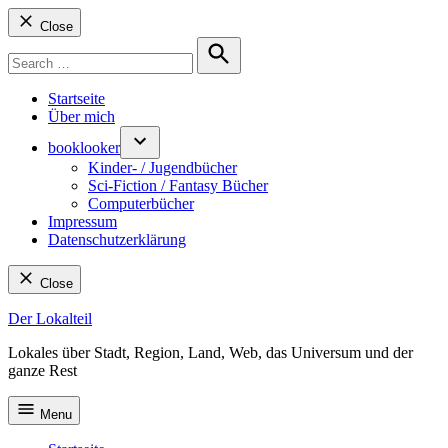
Close
Search
for:
Search
Startseite
Über mich
booklooker
Kinder- / Jugendbücher
Sci-Fiction / Fantasy Bücher
Computerbücher
Impressum
Datenschutzerklärung
Close
Skip
Der Lokalteil
to
Lokales über Stadt, Region, Land, Web, das Universum und der
content
ganze Rest
Menu