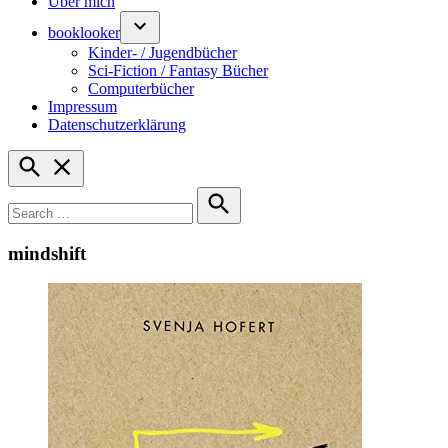
Über mich
booklooker
Kinder- / Jugendbücher
Sci-Fiction / Fantasy Bücher
Computerbücher
Impressum
Datenschutzerklärung
Open
Search
Search
for:
Search
mindshift