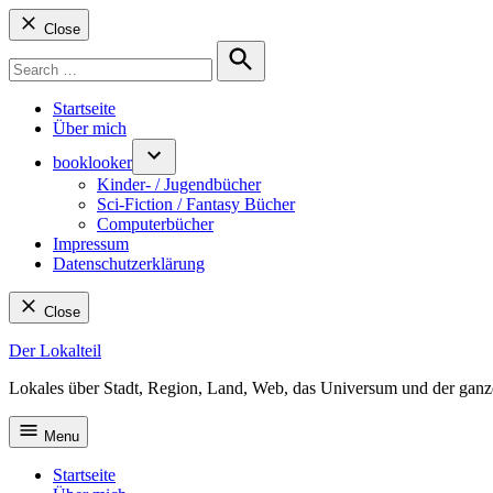
Close
Search
for:
Search
Startseite
Über mich
booklooker
Kinder- / Jugendbücher
Sci-Fiction / Fantasy Bücher
Computerbücher
Impressum
Datenschutzerklärung
Close
Skip
Der Lokalteil
to
Lokales über Stadt, Region, Land, Web, das Universum und der ganz
content
Menu
Startseite