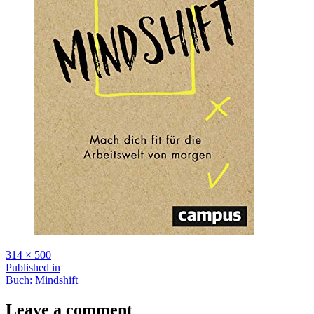
Full
314 × 500
size
Beitragsnavigation
Published in
Buch: Mindshift
Leave a comment