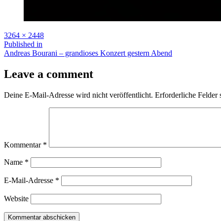
Full
3264 × 2448
size
Beitragsnavigation
Published in
Andreas Bourani – grandioses Konzert gestern Abend
Leave a comment
Deine E-Mail-Adresse wird nicht veröffentlicht.
Erforderliche Felder 
Kommentar
*
Name
*
E-Mail-Adresse
*
Website