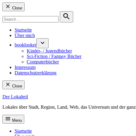
Close
Search
for:
Search
Startseite
Über mich
booklooker
Kinder- / Jugendbücher
Sci-Fiction / Fantasy Bücher
Computerbücher
Impressum
Datenschutzerklärung
Close
Skip
Der Lokalteil
to
Lokales über Stadt, Region, Land, Web, das Universum und der ganz
content
Menu
Startseite