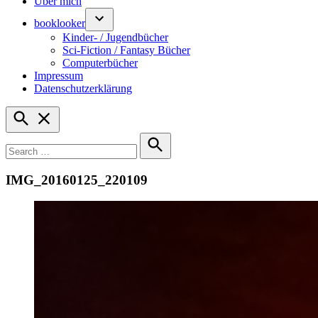
Über mich
booklooker
Kinder- / Jugendbücher
Sci-Fiction / Fantasy Bücher
Computerbücher
Impressum
Datenschutzerklärung
Open
Search
Search
for:
Search
IMG_20160125_220109