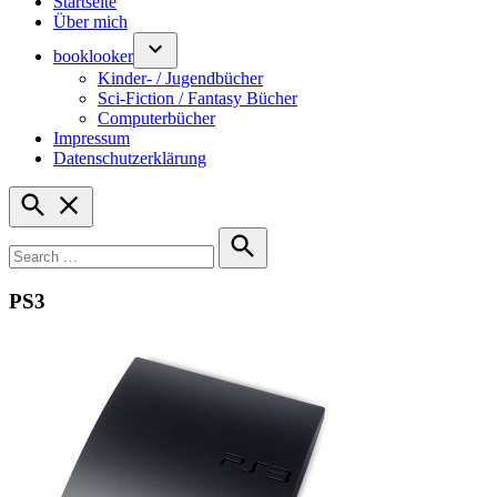
Startseite
Über mich
booklooker
Kinder- / Jugendbücher
Sci-Fiction / Fantasy Bücher
Computerbücher
Impressum
Datenschutzerklärung
Open
Search
Search
for:
Search
PS3