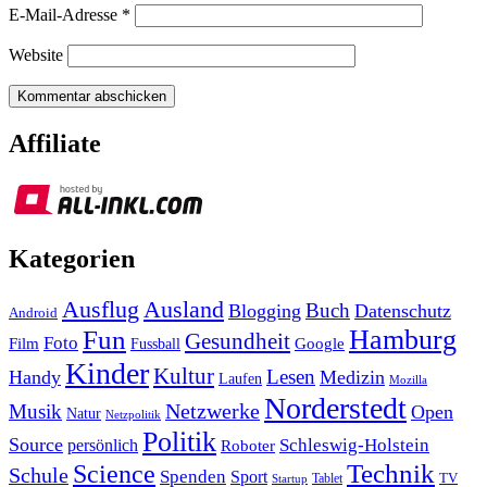
E-Mail-Adresse
*
Website
Affiliate
Kategorien
Ausland
Ausflug
Buch
Blogging
Datenschutz
Android
Hamburg
Fun
Gesundheit
Foto
Film
Google
Fussball
Kinder
Kultur
Lesen
Handy
Medizin
Laufen
Mozilla
Norderstedt
Musik
Netzwerke
Open
Natur
Netzpolitik
Politik
Source
Schleswig-Holstein
persönlich
Roboter
Technik
Science
Schule
Spenden
Sport
Tablet
TV
Startup