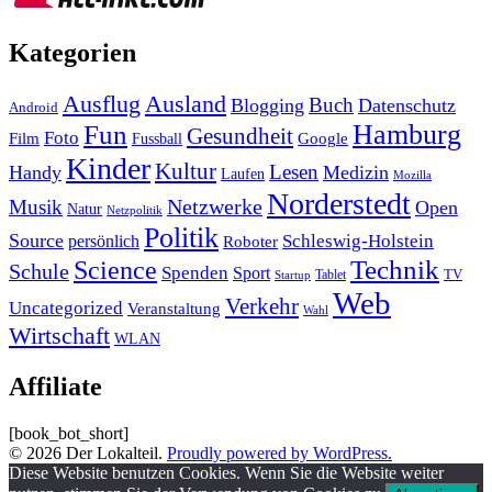
Kategorien
Ausland
Ausflug
Buch
Blogging
Datenschutz
Android
Hamburg
Fun
Gesundheit
Foto
Film
Google
Fussball
Kinder
Kultur
Lesen
Handy
Medizin
Laufen
Mozilla
Norderstedt
Musik
Netzwerke
Open
Natur
Netzpolitik
Politik
Source
Schleswig-Holstein
persönlich
Roboter
Technik
Science
Schule
Spenden
Sport
Tablet
TV
Startup
Web
Verkehr
Uncategorized
Veranstaltung
Wahl
Wirtschaft
WLAN
Affiliate
[book_bot_short]
© 2026 Der Lokalteil.
Proudly powered by WordPress.
Diese Website benutzen Cookies. Wenn Sie die Website weiter